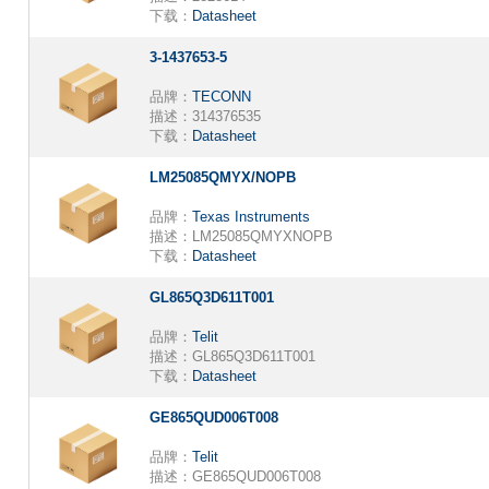
下载：
Datasheet
3-1437653-5
品牌：
TECONN
描述：
314376535
下载：
Datasheet
LM25085QMYX/NOPB
品牌：
Texas Instruments
描述：
LM25085QMYXNOPB
下载：
Datasheet
GL865Q3D611T001
品牌：
Telit
描述：
GL865Q3D611T001
下载：
Datasheet
GE865QUD006T008
品牌：
Telit
描述：
GE865QUD006T008