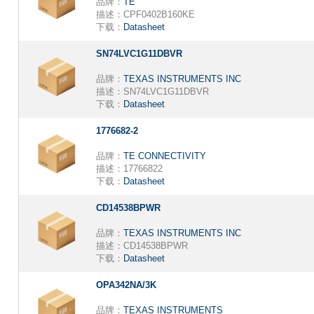
品牌：
TE
描述：
CPF0402B160KE
下载：
Datasheet
SN74LVC1G11DBVR
品牌：
TEXAS INSTRUMENTS INC
描述：
SN74LVC1G11DBVR
下载：
Datasheet
1776682-2
品牌：
TE CONNECTIVITY
描述：
17766822
下载：
Datasheet
CD14538BPWR
品牌：
TEXAS INSTRUMENTS INC
描述：
CD14538BPWR
下载：
Datasheet
OPA342NA/3K
品牌：
TEXAS INSTRUMENTS