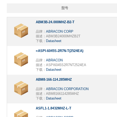
型号
ABM3B-24.000MHZ-B2-T
品牌：
ABRACON CORP
描述：
ABM3B24000MHZB2T
下载：
Datasheet
=ASPI-6045S-2R7N-T(2524EA)
品牌：
ABRACON
描述：
ASPI6045S2R7NT2524EA
下载：
Datasheet
ABM8-166-114.285MHZ
品牌：
ABRACON CORPORATION
描述：
ABM8166114285MHZ
下载：
Datasheet
ASFL1-1.8432MHZ-L-T