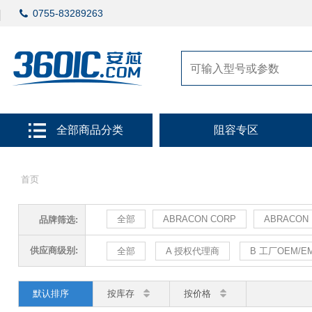
0755-83289263
全部商品分类
阻容专区
首页
全部
ABRACON CORP
ABRACON
品牌筛选:
供应商级别:
全部
A 授权代理商
B 工厂OEM/E
默认排序
按库存
按价格