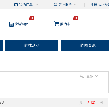
我的订单
客户服务
注册
或
登
0
0
快速询价
购物车
芯球活动
芯闻资讯
展开更多
SD
共
件
21132