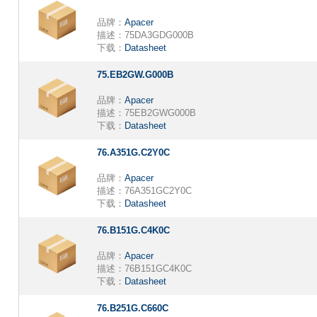
品牌：
Apacer
描述：
75DA3GDG000B
下载：
Datasheet
75.EB2GW.G000B
品牌：
Apacer
描述：
75EB2GWG000B
下载：
Datasheet
76.A351G.C2Y0C
品牌：
Apacer
描述：
76A351GC2Y0C
下载：
Datasheet
76.B151G.C4K0C
品牌：
Apacer
描述：
76B151GC4K0C
下载：
Datasheet
76.B251G.C660C