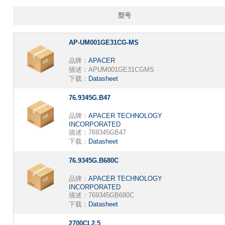
型号
AP-UM001GE31CG-MS
品牌：
APACER
描述：
APUM001GE31CGMS
下载：
Datasheet
76.9345G.B47
品牌：
APACER TECHNOLOGY
INCORPORATED
描述：
769345GB47
下载：
Datasheet
76.9345G.B680C
品牌：
APACER TECHNOLOGY
INCORPORATED
描述：
769345GB680C
下载：
Datasheet
2700CL2.5