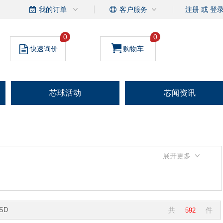
我的订单
客户服务
注册
或
登
0
0
快速询价
购物车
芯球活动
芯闻资讯
展开更多
SD
共
件
592