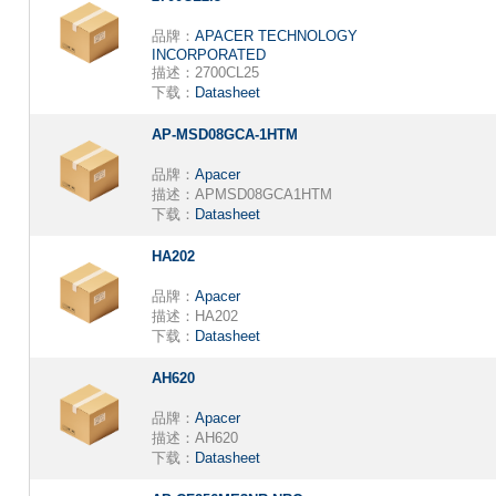
品牌：
APACER TECHNOLOGY
INCORPORATED
描述：
2700CL25
下载：
Datasheet
AP-MSD08GCA-1HTM
品牌：
Apacer
描述：
APMSD08GCA1HTM
下载：
Datasheet
HA202
品牌：
Apacer
描述：
HA202
下载：
Datasheet
AH620
品牌：
Apacer
描述：
AH620
下载：
Datasheet