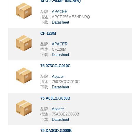
AP-CF256ME3NR-NRQ
品牌：
APACER
描述：
APCF256ME3NRNRQ
下载：
Datasheet
CF-128M
品牌：
APACER
描述：
CF128M
下载：
Datasheet
75.073CG.G010C
品牌：
Apacer
描述：
75073CGG010C
下载：
Datasheet
75.A83E2.G030B
品牌：
Apacer
描述：
75A83E2G030B
下载：
Datasheet
75.DA3GD.G000B