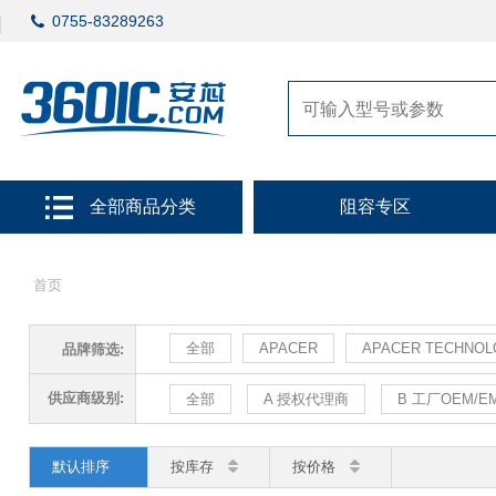
0755-83289263
全部商品分类
阻容专区
首页
全部
APACER
APACER TECHNOL
品牌筛选:
供应商级别:
全部
A 授权代理商
B 工厂OEM/E
默认排序
按库存
按价格