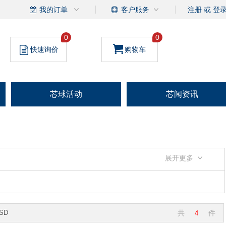
我的订单
客户服务
注册
或
登
0
0
快速询价
购物车
芯球活动
芯闻资讯
展开更多
SD
共
件
4