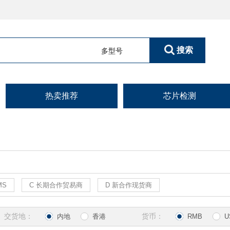
搜索
多型号
热卖推荐
芯片检测
MS
C 长期合作贸易商
D 新合作现货商
交货地：
货币：
内地
香港
RMB
U