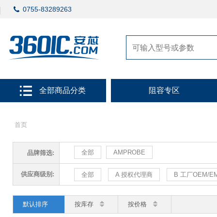
0755-83289263
全部商品分类
阻容专区
首页
全部
AMPROBE
品牌筛选:
供应商级别:
全部
A 授权代理商
B 工厂OEM/E
默认排序
按库存
按价格